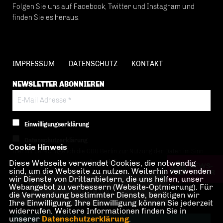
Folgen Sie uns auf Facebook, Twitter und Instagram und
finden Sie es heraus.
IMPRESSUM
DATENSCHUTZ
KONTAKT
NEWSLETTER ABONNIEREN
Einwilligungserklärung
Datenschutzerklärung
Cookie Hinweis
Hiermit berechtige ich die CDU Berlin zur Nutzung der Daten im Sinn
Diese Webseite verwendet Cookies, die notwendig
der nachfolgenden
Datenschutzerklärung.*
sind, um die Webseite zu nutzen. Weiterhin verwenden
wir Dienste von Drittanbietern, die uns helfen, unser
Anti-Roboter-Verifizierung
Webangebot zu verbessern (Website-Optmierung). Für
Hier klicken
die Verwendung bestimmter Dienste, benötigen wir
Ihre Einwilligung. Ihre Einwilligung können Sie jederzeit
Friendly
Captcha ⇗
widerrufen. Weitere Informationen finden Sie in
unserer
Datenschutzerklärung
.