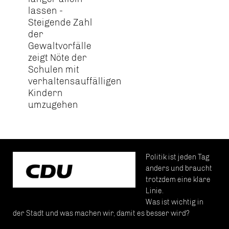
lassen -
Steigende Zahl
der
Gewaltvorfälle
zeigt Nöte der
Schulen mit
verhaltensauffälligen
Kindern
umzugehen
Politik ist jeden Tag
anders und braucht
trotzdem eine klare
Linie.
Was ist wichtig in
der Stadt und was machen wir, damit es besser wird?