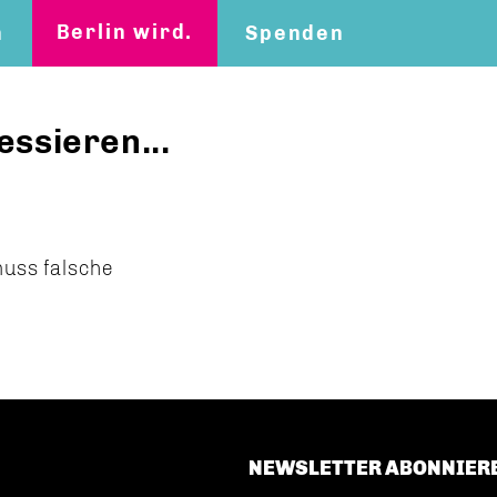
Berlin wird.
n
Spenden
essieren...
muss falsche
NEWSLETTER ABONNIER