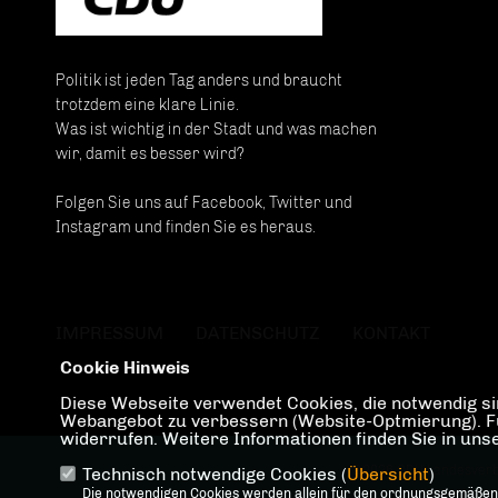
Politik ist jeden Tag anders und braucht
trotzdem eine klare Linie.
Was ist wichtig in der Stadt und was machen
wir, damit es besser wird?
Folgen Sie uns auf Facebook, Twitter und
Instagram und finden Sie es heraus.
IMPRESSUM
DATENSCHUTZ
KONTAKT
Cookie Hinweis
Diese Webseite verwendet Cookies, die notwendig sin
Webangebot zu verbessern (Website-Optmierung). Für 
widerrufen. Weitere Informationen finden Sie in un
@2026 CDU Landesverb
Technisch notwendige Cookies (
Übersicht
)
Die notwendigen Cookies werden allein für den ordnungsgemäßen
Alle Rechte v