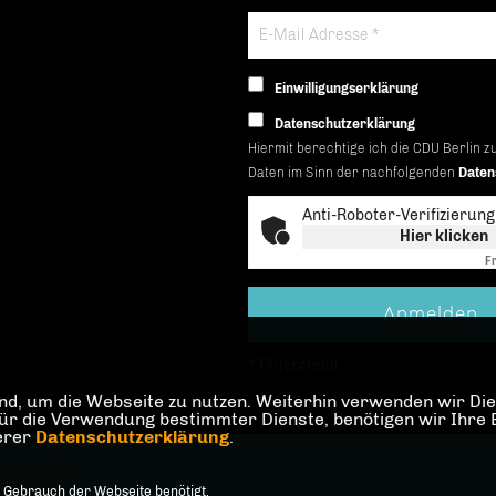
Einwilligungserklärung
Datenschutzerklärung
Hiermit berechtige ich die CDU Berlin z
Daten im Sinn der nachfolgenden
Daten
Anti-Roboter-Verifizierung
Hier klicken
Fr
* Pflichtfeld!
d, um die Webseite zu nutzen. Weiterhin verwenden wir Dien
die Verwendung bestimmter Dienste, benötigen wir Ihre Einw
serer
Datenschutzerklärung
.
and Berlin
 Gebrauch der Webseite benötigt.
orbehalten.