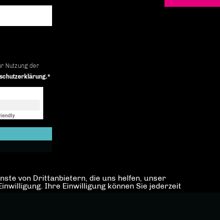
ur Nutzung der
schutzerklärung.*
iendly
Captcha ⇗
ste von Drittanbietern, die uns helfen, unser
illigung. Ihre Einwilligung können Sie jederzeit
REALISATION: SHARKNESS MEDIA GMBH & CO. KG