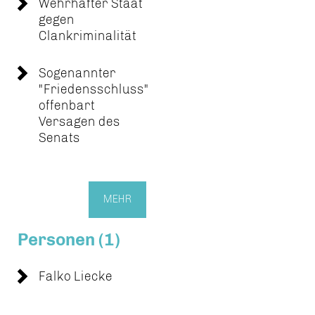
Wehrhafter Staat
gegen
Clankriminalität
Sogenannter
"Friedensschluss"
offenbart
Versagen des
Senats
MEHR
Personen (1)
Falko Liecke