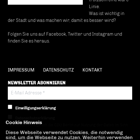
Linie.
Was ist wichtig in
der Stadt und was machen wir, damit es besser wird?
Folgen Sie uns auf Facebook, Twitter und Instagram und
finden Sie es heraus.
IMPRESSUM
DATENSCHUTZ
KONTAKT
NEWSLETTER ABONNIEREN
Einwilligungserklärung
Datenschutzerklärung
Cookie Hinweis
Hiermit berechtige ich die CDU Berlin zur Nutzung der Daten im Sinn
Diese Webseite verwendet Cookies, die notwendig
der nachfolgenden
Datenschutzerklärung.*
sind, um die Webseite zu nutzen. Weiterhin verwenden