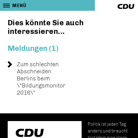
MENÜ
Dies könnte Sie auch
interessieren...
Meldungen (1)
Zum schlechten
Abschneiden
Berlins beim
\"Bildungsmonitor
2016\"
Politik ist jeden Tag
anders und braucht
trotzdem eine klare