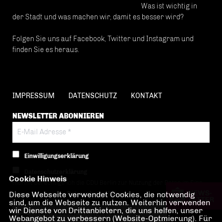
Was ist wichtig in
der Stadt und was machen wir, damit es besser wird?
Folgen Sie uns auf Facebook, Twitter und Instagram und
finden Sie es heraus.
IMPRESSUM
DATENSCHUTZ
KONTAKT
NEWSLETTER ABONNIEREN
Einwilligungserklärung
Datenschutzerklärung
Cookie Hinweis
Hiermit berechtige ich die CDU Berlin zur Nutzung der Daten im Sinn
Diese Webseite verwendet Cookies, die notwendig
der nachfolgenden
Datenschutzerklärung.*
sind, um die Webseite zu nutzen. Weiterhin verwenden
wir Dienste von Drittanbietern, die uns helfen, unser
Anti-Roboter-Verifizierung
Webangebot zu verbessern (Website-Optmierung). Für