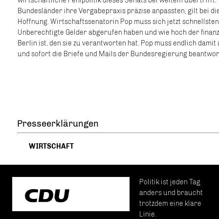
wirtschaftliche Fehlpolitik dieses Senats bei weitem übertriff
Bundesländer ihre Vergabepraxis präzise anpassten, gilt bei di
Hoffnung. Wirtschaftssenatorin Pop muss sich jetzt schnellsten
Unberechtigte Gelder abgerufen haben und wie hoch der finanz
Berlin ist, den sie zu verantworten hat. Pop muss endlich damit a
und sofort die Briefe und Mails der Bundesregierung beantwo
Presseerklärungen
WIRTSCHAFT
Politik ist jeden Tag
anders und braucht
trotzdem eine klare
Linie.