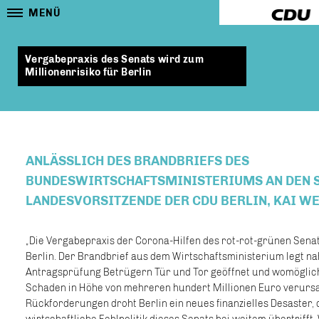
MENÜ
Vergabepraxis des Senats wird zum
Millionenrisiko für Berlin
ANLÄSSLICH DES BRANDBRIEFS DES
BUNDESWIRTSCHAFTSMINISTERIUMS AN DEN S
LANDESVORSITZENDE DER CDU BERLIN, KAI W
Die Vergabepraxis der Corona-Hilfen des rot-rot-grünen Senats 
Berlin. Der Brandbrief aus dem Wirtschaftsministerium legt nah
Antragsprüfung Betrügern Tür und Tor geöffnet und womöglich
Schaden in Höhe von mehreren hundert Millionen Euro verursa
Rückforderungen droht Berlin ein neues finanzielles Desaster,