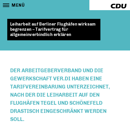
MENÜ
Leiharbeit auf Berliner Flughäfen wirksam
begrenzen – Tarifvertrag für
allgemeinverbindlich erklären
DER ARBEITGEBERVERBAND UND DIE
GEWERKSCHAFT VER.DI HABEN EINE
TARIFVEREINBARUNG UNTERZEICHNET,
NACH DER DIE LEIHARBEIT AUF DEN
FLUGHÄFEN TEGEL UND SCHÖNEFELD
DRASTISCH EINGESCHRÄNKT WERDEN
SOLL.