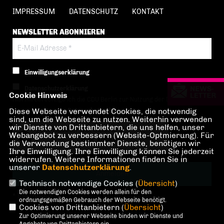
IMPRESSUM
DATENSCHUTZ
KONTAKT
NEWSLETTER ABONNIEREN
Einwilligungserklärung
Datenschutzerklärung
Cookie Hinweis
Hiermit berechtige ich die CDU Berlin zur Nutzung der Daten im Sinn
Diese Webseite verwendet Cookies, die notwendig
der nachfolgenden
Datenschutzerklärung.*
sind, um die Webseite zu nutzen. Weiterhin verwenden
wir Dienste von Drittanbietern, die uns helfen, unser
Anti-Roboter-Verifizierung
Webangebot zu verbessern (Website-Optmierung). Für
Hier klicken
die Verwendung bestimmter Dienste, benötigen wir
Ihre Einwilligung. Ihre Einwilligung können Sie jederzeit
Friendly
Captcha ⇗
widerrufen. Weitere Informationen finden Sie in
unserer
Datenschutzerklärung
.
Technisch notwendige Cookies (
Übersicht
)
Die notwendigen Cookies werden allein für den
* Pflichtfeld!
ordnungsgemäßen Gebrauch der Webseite benötigt.
Cookies von Drittanbietern (
Übersicht
)
Zur Optimierung unserer Webseite binden wir Dienste und