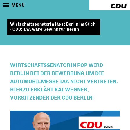
MENÜ
Wirtschaftssenatorin lässt Berlin im Stich
- CDU: IAA wäre Gewinn für Berlin
WIRTSCHAFTSSENATORIN POP WIRD
BERLIN BEI DER BEWERBUNG UM DIE
AUTOMOBILMESSE IAA NICHT VERTRETEN.
HIERZU ERKLÄRT KAI WEGNER,
VORSITZENDER DER CDU BERLIN: